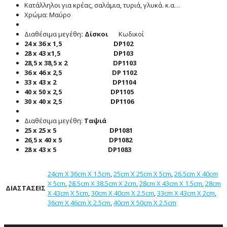
Κατάλληλοι για κρέας, σαλάμια, τυριά, γλυκά. κ.α…
Χρώμα: Μαύρο
Διαθέσιμα μεγέθη
: Δίσκοι
Κωδικοί
24 x 36 x 1,5 DP102
28 x 43 x1,5 DP103
28,5 x 38,5 x 2 DP1103
36 x 46 x 2,5 DP 1102
33 x 43 x 2 DP1104
40 x 50 x 2,5 DP1105
30 x 40 x 2,5 DP1106
Διαθέσιμα μεγέθη:
Ταψιά
25 x 25 x 5 DP1081
26,5 x 40 x 5 DP1082
28 x 43 x 5 DP1083
24cm X 36cm X 1.5cm
,
25cm X 25cm X 5cm
,
26.5cm X 40cm
X 5cm
,
28.5cm X 38.5cm X 2cm
,
28cm X 43cm X 1.5cm
,
28cm
ΔΙΑΣΤΑΣΕΙΣ
X 43cm X 5cm
,
30cm X 40cm X 2.5cm
,
33cm X 43cm X 2cm
,
36cm X 46cm X 2.5cm
,
40cm X 50cm X 2.5cm