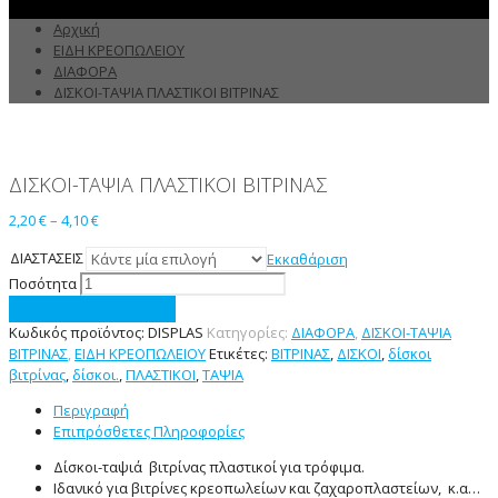
Αρχική
ΕΙΔΗ ΚΡΕΟΠΩΛΕΙΟΥ
ΔΙΑΦΟΡΑ
ΔΙΣΚΟΙ-ΤΑΨΙΑ ΠΛΑΣΤΙΚΟΙ ΒΙΤΡΙΝΑΣ
ΔΙΣΚΟΙ-ΤΑΨΙΑ ΠΛΑΣΤΙΚΟΙ ΒΙΤΡΙΝΑΣ
2,20
€
–
4,10
€
ΔΙΑΣΤΑΣΕΙΣ
Εκκαθάριση
Ποσότητα
Προσθήκη στο καλάθι
Κωδικός προϊόντος:
DISPLAS
Κατηγορίες:
ΔΙΑΦΟΡΑ
,
ΔΙΣΚΟΙ-ΤΑΨΙΑ
ΒΙΤΡΙΝΑΣ
,
ΕΙΔΗ ΚΡΕΟΠΩΛΕΙΟΥ
Ετικέτες:
ΒΙΤΡΙΝΑΣ
,
ΔΙΣΚΟΙ
,
δίσκοι
βιτρίνας
,
δίσκοι.
,
ΠΛΑΣΤΙΚΟΙ
,
ΤΑΨΙΑ
Περιγραφή
Επιπρόσθετες Πληροφορίες
Δίσκοι-ταψιά βιτρίνας πλαστικοί για τρόφιμα.
Ιδανικό για βιτρίνες κρεοπωλείων και ζαχαροπλαστείων, κ.α…