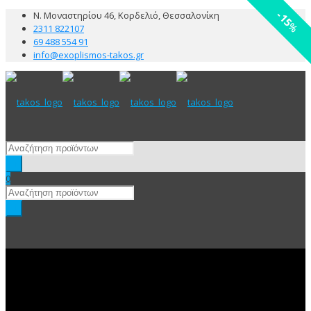
Ν. Μοναστηρίου 46, Κορδελιό, Θεσσαλονίκη
15
%
2311 822107
69 488 554 91
info@exoplismos-takos.gr
0