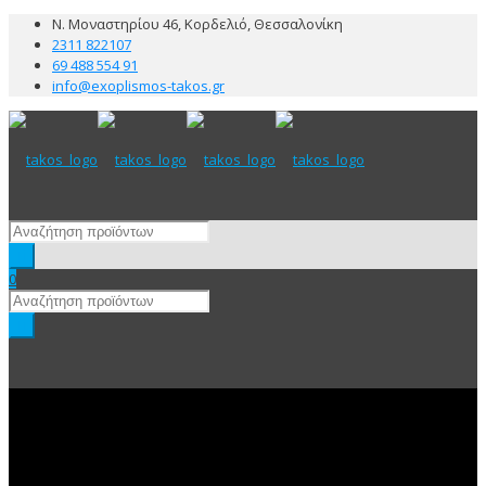
Ν. Μοναστηρίου 46, Κορδελιό, Θεσσαλονίκη
2311 822107
69 488 554 91
info@exoplismos-takos.gr
0