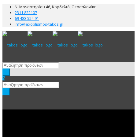
Ν. Μοναστηρίου 46, Κορδελιό, Θεσσαλονίκη
2311 822107
69 488 554 91
info@exoplismos-takos.gr
0