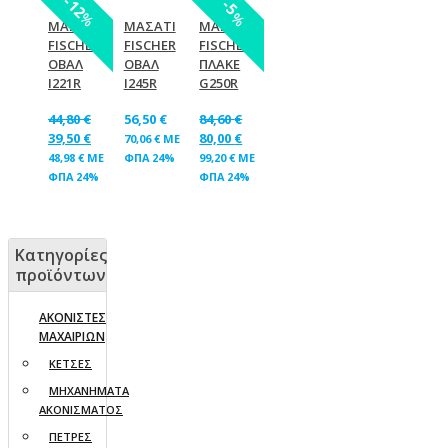
12
5
%
%
ΜΑΣΑΤΙ
ΜΑΣΑΤΙ
ΜΑΣΑΤΙ
FISCHER
FISCHER
FISCHER
ΟΒΑΛ
ΟΒΑΛ
ΠΛΑΚΕ
I221R
I245R
G250R
44,80
€
56,50
€
84,60
€
39,50
€
80,00
€
70,06
€
ΜΕ
48,98
€
ΜΕ
ΦΠΑ 24%
99,20
€
ΜΕ
ΦΠΑ 24%
ΦΠΑ 24%
Κατηγορίες
προϊόντων
ΑΚΟΝΙΣΤΕΣ
ΜΑΧΑΙΡΙΩΝ
ΚΕΤΣΕΣ
ΜΗΧΑΝΗΜΑΤΑ
ΑΚΟΝΙΣΜΑΤΟΣ
ΠΕΤΡΕΣ