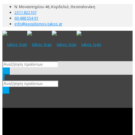
Ν. Μοναστηρίου 46, Κορδελιό, Θεσσαλονίκη
2311 822107
69 488 554 91
info@exoplismos-takos.gr
0