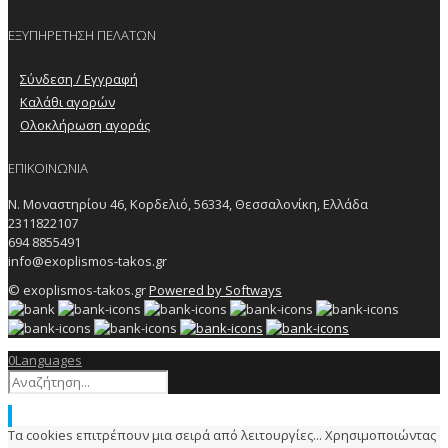
ΕΞΥΠΗΡΕΤΗΣΗ ΠΕΛΑΤΩΝ
Σύνδεση / Εγγραφή
Καλάθι αγορών
Ολοκλήρωση αγοράς
ΕΠΙΚΟΙΝΩΝΙΑ
Ν. Μοναστηρίου 46, Κορδελιό, 56334, Θεσσαλονίκη, Ελλάδα
2311822107
694 8855491
info@exoplismos-takos.gr
© exoplismos-takos.gr
Powered by Softways
0
Languages
Τα cookies επιτρέπουν μια σειρά από λειτουργίες... Χρησιμοποιώντας