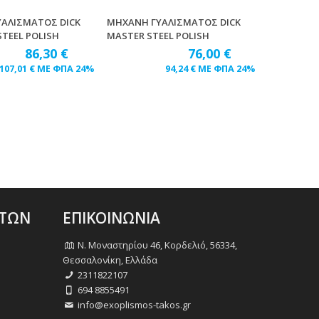
ΑΛΙΣΜΑΤΟΣ DICK
ΜΗΧΑΝΗ ΓΥΑΛΙΣΜΑΤΟΣ DICK
TEEL POLISH
MASTER STEEL POLISH
86,30
€
76,00
€
107,01
€
ΜΕ ΦΠΑ 24%
94,24
€
ΜΕ ΦΠΑ 24%
ΑΤΩΝ
ΕΠΙΚΟΙΝΩΝΙΑ
Ν. Μοναστηρίου 46, Κορδελιό, 56334,
Θεσσαλονίκη, Ελλάδα
2311822107
694 8855491
info@exoplismos-takos.gr