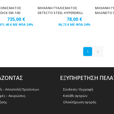
ΚΟΝΙΣΜΑΤΟΣ
ΜΗΧΑΝΗ ΓΥΑΛΙΣΜΑΤΟΣ
ΜΗΧΑΝΗ ΓΥ
DICK SM-100
DETECTO STEEL HYPERDRILL
MAGNETO S
735,00
€
78,00
€
911,40
€
ΜΕ ΦΠΑ 24%
96,72
€
ΜΕ ΦΠΑ 24%
1
2
ΑΖΟΝΤΑΣ
ΕΞΥΠΗΡΕΤΗΣΗ ΠΕΛ
 – Αποστολή Προϊόντων
Σύνδεση / Εγγραφή
φές – Ακυρώσεις
Καλάθι αγορών
ήσης
Ολοκλήρωση αγοράς