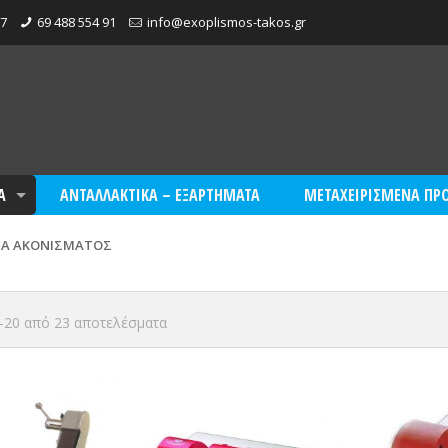
07
69 488 554 91
info@exoplismos-takos.gr
Α
ΑΝΤΑΛΛΑΚΤΙΚΑ – ΕΞΑΡΤΗΜΑΤΑ
ΜΕΤΑΧΕΙΡΙΣΜΕΝΑ ΠΡ
Α ΑΚΟΝΙΣΜΑΤΟΣ
20 από 23 αποτελέσματα