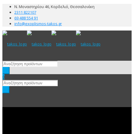
Ν. Μοναστηρίου 46, Κορδελιό, Θεσσαλονίκη
2311 822107
69 488 554 91
info@exoplismos-takos.gr
0