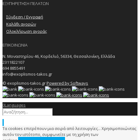
ΕΞΥΠΗΡΕΤΗΣΗ ΠΕΛΑΤΩΝ
Σύνδεση / Εγγραφή
Καλάθι αγορών
Ολοκλήρωση αγοράς
ΕΠΙΚΟΙΝΩΝΙΑ
Ν. Μοναστηρίου 46, Κορδελιό, 56334, Θεσσαλονίκη, Ελλάδα
2311822107
694 8855491
info@exoplismos-takos.gr
© exoplismos-takos.gr
Powered by Softways
0
Languages
Τα cookies επιτρέπουν μια σειρά από λειτουργίες... Χρησιμοποιώντας
αυτόν τον ιστότοπο, συμφωνείτε με τη χρήση των