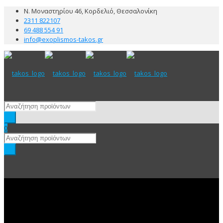
Ν. Μοναστηρίου 46, Κορδελιό, Θεσσαλονίκη
2311 822107
69 488 554 91
info@exoplismos-takos.gr
0