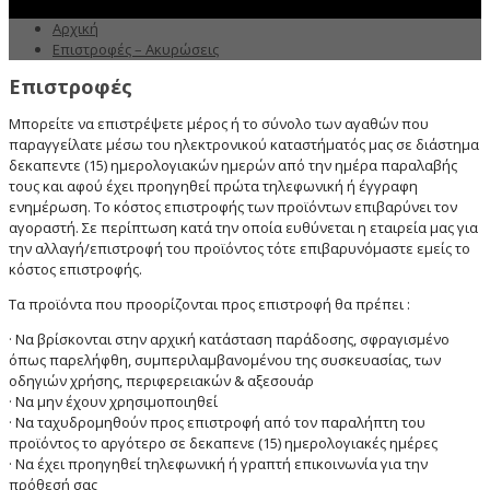
Αρχική
Επιστροφές – Ακυρώσεις
Επιστροφές
Μπορείτε να επιστρέψετε μέρος ή το σύνολο των αγαθών που
παραγγείλατε μέσω του ηλεκτρονικού καταστήματός μας σε διάστημα
δεκαπεντε (15) ημερολογιακών ημερών από την ημέρα παραλαβής
τους και αφού έχει προηγηθεί πρώτα τηλεφωνική ή έγγραφη
ενημέρωση. Το κόστος επιστροφής των προϊόντων επιβαρύνει τον
αγοραστή. Σε περίπτωση κατά την οποία ευθύνεται η εταιρεία μας για
την αλλαγή/επιστροφή του προϊόντος τότε επιβαρυνόμαστε εμείς το
κόστος επιστροφής.
Τα προϊόντα που προορίζονται προς επιστροφή θα πρέπει :
· Να βρίσκονται στην αρχική κατάσταση παράδοσης, σφραγισμένο
όπως παρελήφθη, συμπεριλαμβανομένου της συσκευασίας, των
οδηγιών χρήσης, περιφερειακών & αξεσουάρ
· Να μην έχουν χρησιμοποιηθεί
· Να ταχυδρομηθούν προς επιστροφή από τον παραλήπτη του
προϊόντος το αργότερο σε δεκαπενε (15) ημερολογιακές ημέρες
· Να έχει προηγηθεί τηλεφωνική ή γραπτή επικοινωνία για την
πρόθεσή σας