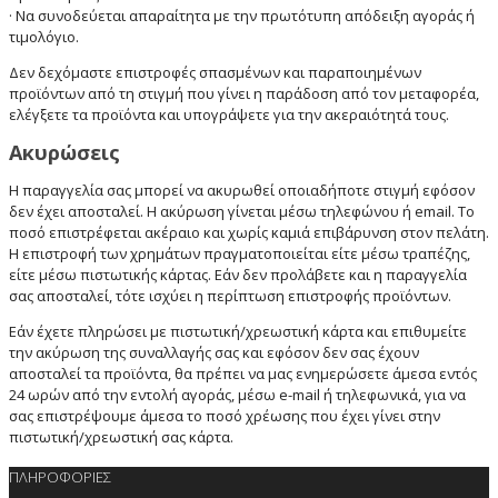
· Να συνοδεύεται απαραίτητα με την πρωτότυπη απόδειξη αγοράς ή
τιμολόγιο.
Δεν δεχόμαστε επιστροφές σπασμένων και παραποιημένων
προϊόντων από τη στιγμή που γίνει η παράδοση από τον μεταφορέα,
ελέγξετε τα προϊόντα και υπογράψετε για την ακεραιότητά τους.
Ακυρώσεις
Η παραγγελία σας μπορεί να ακυρωθεί οποιαδήποτε στιγμή εφόσον
δεν έχει αποσταλεί. Η ακύρωση γίνεται μέσω τηλεφώνου ή email. Το
ποσό επιστρέφεται ακέραιο και χωρίς καμιά επιβάρυνση στον πελάτη.
Η επιστροφή των χρημάτων πραγματοποιείται είτε μέσω τραπέζης,
είτε μέσω πιστωτικής κάρτας. Εάν δεν προλάβετε και η παραγγελία
σας αποσταλεί, τότε ισχύει η περίπτωση επιστροφής προϊόντων.
Εάν έχετε πληρώσει με πιστωτική/χρεωστική κάρτα και επιθυμείτε
την ακύρωση της συναλλαγής σας και εφόσον δεν σας έχουν
αποσταλεί τα προϊόντα, θα πρέπει να μας ενημερώσετε άμεσα εντός
24 ωρών από την εντολή αγοράς, μέσω e-mail ή τηλεφωνικά, για να
σας επιστρέψουμε άμεσα το ποσό χρέωσης που έχει γίνει στην
πιστωτική/χρεωστική σας κάρτα.
ΠΛΗΡΟΦΟΡΙΕΣ